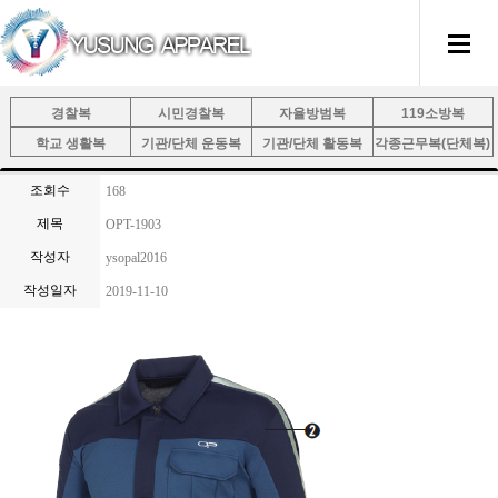
경찰복
시민경찰복
자율방범복
119소방복
학교 생활복
기관/단체 운동복
기관/단체 활동복
각종근무복(단체복)
조회수
168
제목
OPT-1903
작성자
ysopal2016
작성일자
2019-11-10