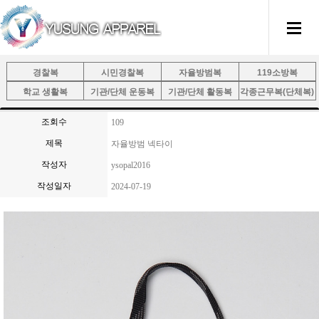
경찰복
시민경찰복
자율방범복
119소방복
학교 생활복
기관/단체 운동복
기관/단체 활동복
각종근무복(단체복)
조회수
109
제목
자율방범 넥타이
작성자
ysopal2016
작성일자
2024-07-19