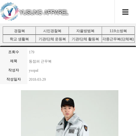
경찰복
시민경찰복
자율방범복
119소방복
학교 생활복
기관/단체 운동복
기관/단체 활동복
각종근무복(단체복)
조회수
179
제목
동점퍼 근무복
작성자
ysopal
작성일자
2018-03-29