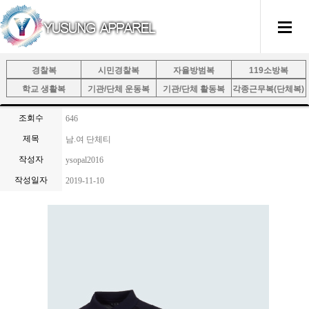
경찰복
시민경찰복
자율방범복
119소방복
학교 생활복
기관/단체 운동복
기관/단체 활동복
각종근무복(단체복)
조회수
646
제목
남.여 단체티
작성자
ysopal2016
작성일자
2019-11-10