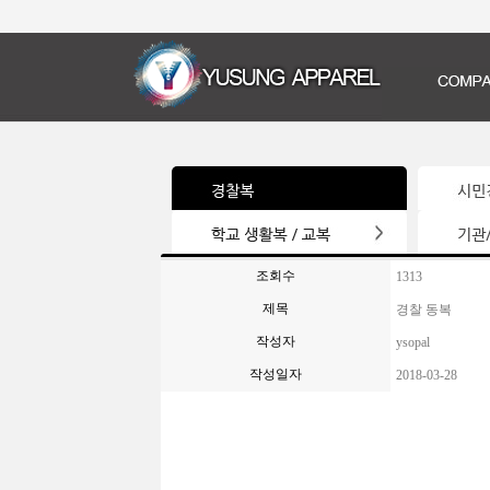
조회수
1313
제목
경찰 동복
작성자
ysopal
작성일자
2018-03-28