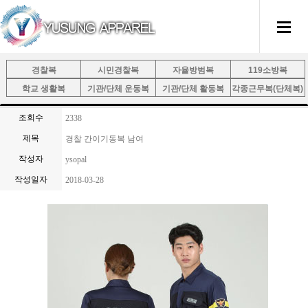
경찰복
시민경찰복
자율방범복
119소방복
학교 생활복
기관/단체 운동복
기관/단체 활동복
각종근무복(단체복)
조회수
2338
제목
경찰 간이기동복 남여
작성자
ysopal
작성일자
2018-03-28