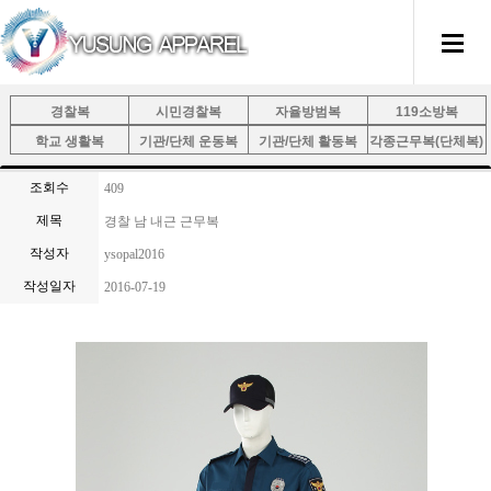
경찰복
시민경찰복
자율방범복
119소방복
학교 생활복
기관/단체 운동복
기관/단체 활동복
각종근무복(단체복)
조회수
409
제목
경찰 남 내근 근무복
작성자
ysopal2016
작성일자
2016-07-19